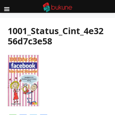
Skip
to
1001_Status_Cint_4e32
content
56d7c3e58