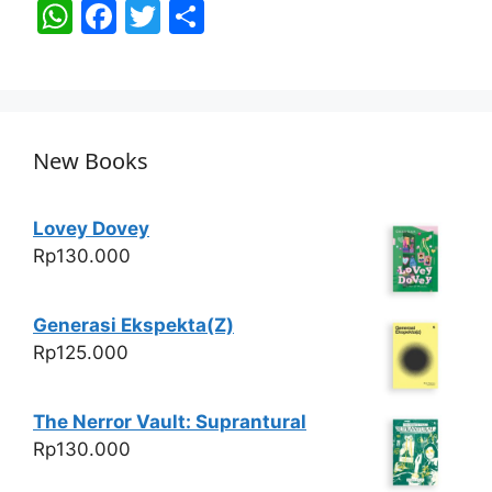
W
F
T
S
h
a
w
h
at
c
itt
ar
s
e
er
e
A
b
New Books
p
o
p
o
Lovey Dovey
k
Rp
130.000
Generasi Ekspekta(Z)
Rp
125.000
The Nerror Vault: Suprantural
Rp
130.000