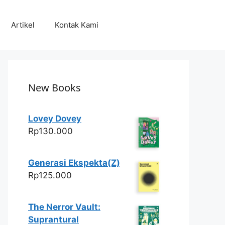
Artikel
Kontak Kami
New Books
Lovey Dovey
Rp
130.000
Generasi Ekspekta(Z)
Rp
125.000
The Nerror Vault:
Suprantural