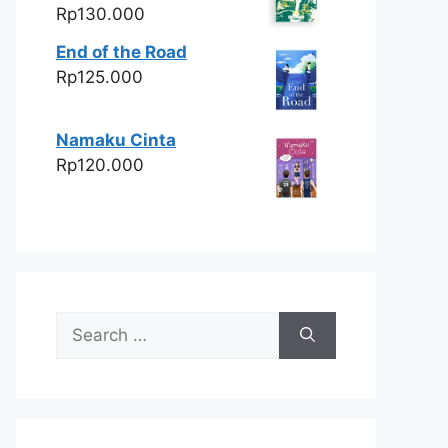
Rp
130.000
End of the Road
Rp
125.000
Namaku Cinta
Rp
120.000
Search
for: