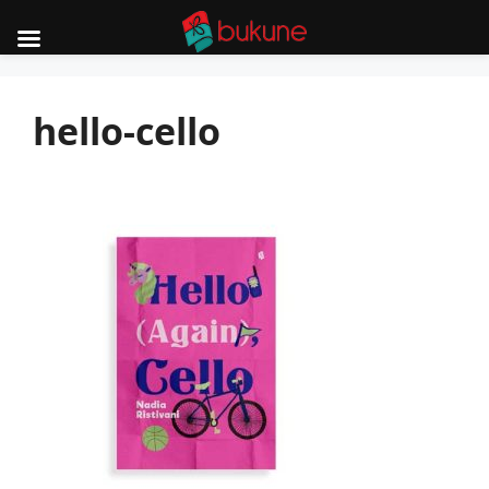
Skip
to
hello-cello
content