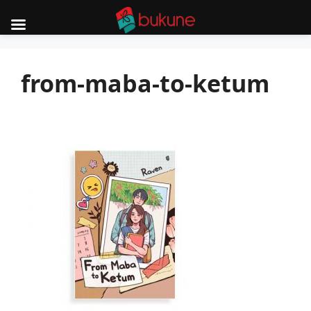
Skip
to
from-maba-to-ketum
content