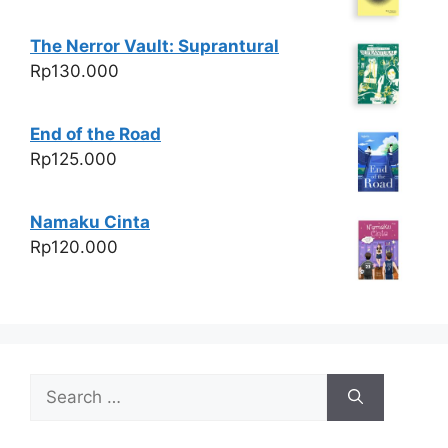
The Nerror Vault: Suprantural
Rp
130.000
End of the Road
Rp
125.000
Namaku Cinta
Rp
120.000
Search
for: