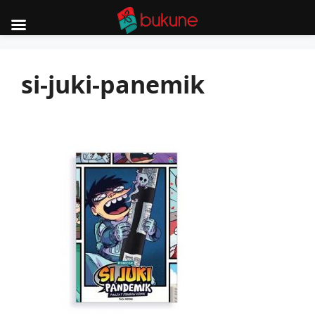
Skip
to
si-juki-panemik
content