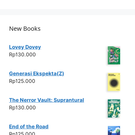
p
o
p
o
k
New Books
Lovey Dovey
Rp
130.000
Generasi Ekspekta(Z)
Rp
125.000
The Nerror Vault: Suprantural
Rp
130.000
End of the Road
Rp
125.000