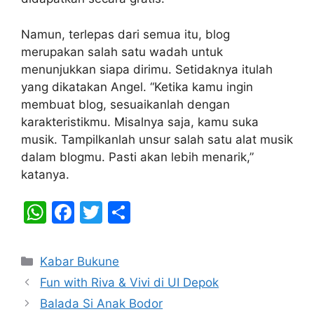
Namun, terlepas dari semua itu, blog
merupakan salah satu wadah untuk
menunjukkan siapa dirimu. Setidaknya itulah
yang dikatakan Angel. “Ketika kamu ingin
membuat blog, sesuaikanlah dengan
karakteristikmu. Misalnya saja, kamu suka
musik. Tampilkanlah unsur salah satu alat musik
dalam blogmu. Pasti akan lebih menarik,”
katanya.
W
F
T
S
h
a
w
h
at
c
itt
ar
Categories
Kabar Bukune
s
e
er
e
Fun with Riva & Vivi di UI Depok
A
b
Balada Si Anak Bodor