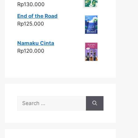
Rp
130.000
End of the Road
Rp
125.000
Namaku Cinta
Rp
120.000
Search
for: