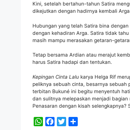
Kini, setelah bertahun-tahun Satira meng
dikejutkan dengan hadirnya kembali Arg
Hubungan yang telah Satira bina dengan 
dengan kehadiran Arga. Satira tidak tahu 
masih mampu merasakan getaran-getaran 
Tetap bersama Ardian atau merajut kembal
harus Satira hadapi dan tentukan.
Kepingan Cinta Lalu
karya Helga Rif mer
peliknya sebuah cinta, besarnya sebuah
terbitan Bukuné ini begitu menyentuh hat
dan sulitnya melepaskan menjadi bagian
Penasaran dengan kisah selengkapnya? 
W
F
T
S