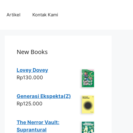
Artikel
Kontak Kami
New Books
Lovey Dovey
Rp
130.000
Generasi Ekspekta(Z)
Rp
125.000
The Nerror Vault:
Suprantural