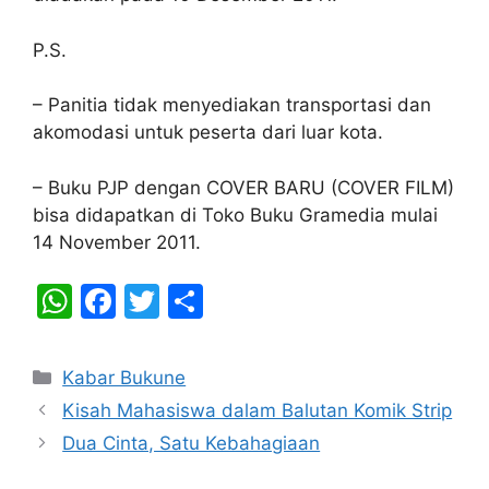
P.S.
– Panitia tidak menyediakan transportasi dan
akomodasi untuk peserta dari luar kota.
– Buku PJP dengan COVER BARU (COVER FILM)
bisa didapatkan di Toko Buku Gramedia mulai
14 November 2011.
W
F
T
S
h
a
w
h
at
c
itt
ar
Categories
Kabar Bukune
s
e
er
e
Kisah Mahasiswa dalam Balutan Komik Strip
A
b
Dua Cinta, Satu Kebahagiaan
p
o