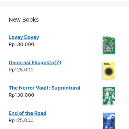
p
o
k
New Books
Lovey Dovey
Rp
130.000
Generasi Ekspekta(Z)
Rp
125.000
The Nerror Vault: Suprantural
Rp
130.000
End of the Road
Rp
125.000