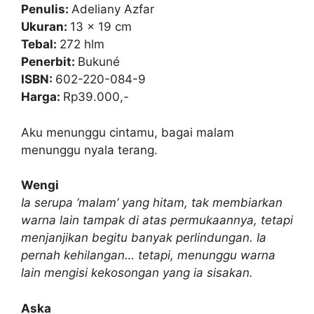
p
o
Penulis:
Adeliany Azfar
k
Ukuran:
13 x 19 cm
Tebal:
272 hlm
Penerbit:
Bukuné
ISBN:
602-220-084-9
Harga:
Rp39.000,-
Aku menunggu cintamu, bagai malam
menunggu nyala terang.
Wengi
Ia serupa ‘malam’ yang hitam, tak membiarkan
warna lain tampak di atas permukaannya, tetapi
menjanjikan begitu banyak perlindungan. Ia
pernah kehilangan… tetapi, menunggu warna
lain mengisi kekosongan yang ia sisakan.
Aska