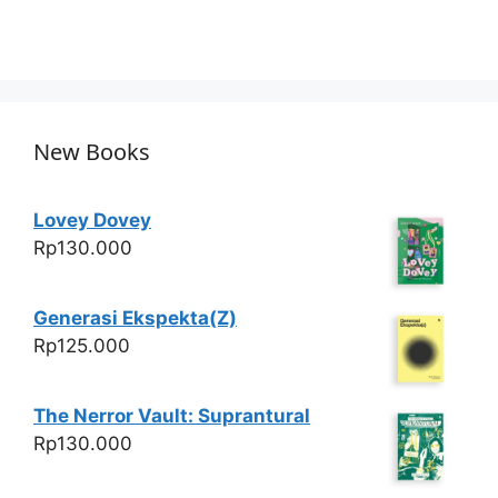
New Books
Lovey Dovey
Rp
130.000
Generasi Ekspekta(Z)
Rp
125.000
The Nerror Vault: Suprantural
Rp
130.000