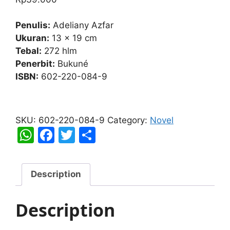
Penulis:
Adeliany Azfar
Ukuran:
13 x 19 cm
Tebal:
272 hlm
Penerbit:
Bukuné
ISBN:
602-220-084-9
Warna
Rindu;
SKU:
602-220-084-9
Category:
Novel
Masih
W
F
T
S
Ada
h
a
w
h
Kisah
at
c
itt
ar
Tentangmu
Description
quantity
s
e
er
e
A
b
Description
p
o