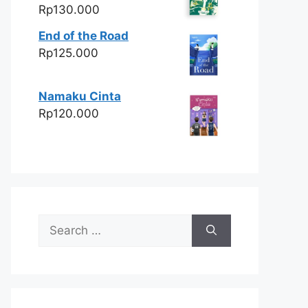
Rp
130.000
End of the Road
Rp
125.000
Namaku Cinta
Rp
120.000
Search
for: