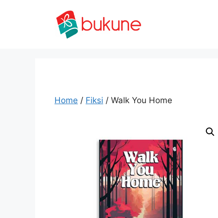
Skip
to
content
Home
/
Fiksi
/ Walk You Home