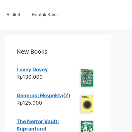
Artikel
Kontak Kami
New Books
Lovey Dovey
Rp
130.000
Generasi Ekspekta(Z)
Rp
125.000
The Nerror Vault:
Suprantural