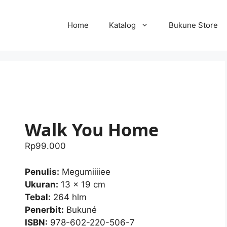
Home
Katalog
Bukune Store
Walk You Home
Rp
99.000
Penulis:
Megumiiiiee
Ukuran:
13 x 19 cm
Tebal:
264 hlm
Penerbit:
Bukuné
ISBN:
978-602-220-506-7