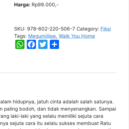
Harga:
Rp99.000,-
Walk
You
SKU:
978-602-220-506-7
Category:
Fiksi
Home
Tags:
Megumiiiiee
,
Walk You Home
quantity
W
F
T
S
h
a
w
h
at
c
itt
ar
s
e
er
e
A
b
p
o
p
o
dalam hidupnya, jatuh cinta adalah salah satunya.
k
an paling bodoh, dan tidak menyenangkan. Sampai
ng laki-laki yang selalu memiliki sejuta cara
ya sejuta cara itu selalu sukses membuat Ratu