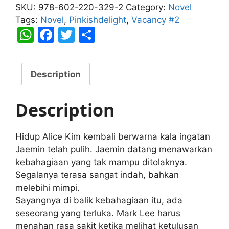
#2
SKU:
978-602-220-329-2
Category:
Novel
quantity
Tags:
Novel
,
Pinkishdelight
,
Vacancy #2
W
F
T
S
h
a
w
h
at
c
itt
ar
Description
s
e
er
e
A
b
Description
p
o
p
o
Hidup Alice Kim kembali berwarna kala ingatan
k
Jaemin telah pulih. Jaemin datang menawarkan
kebahagiaan yang tak mampu ditolaknya.
Segalanya terasa sangat indah, bahkan
melebihi mimpi.
Sayangnya di balik kebahagiaan itu, ada
seseorang yang terluka. Mark Lee harus
menahan rasa sakit ketika melihat ketulusan