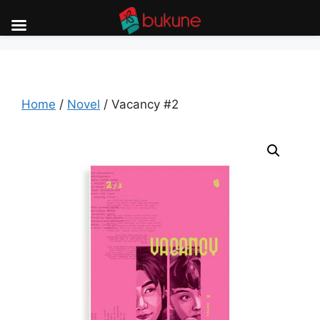
Skip
to
content
Home
/
Novel
/ Vacancy #2