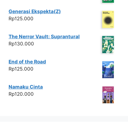
Generasi Ekspekta(Z)
Rp
125.000
The Nerror Vault: Suprantural
Rp
130.000
End of the Road
Rp
125.000
Namaku Cinta
Rp
120.000