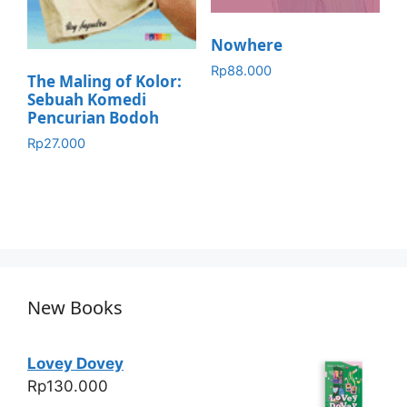
Nowhere
Rp
88.000
The Maling of Kolor:
Sebuah Komedi
Pencurian Bodoh
Rp
27.000
New Books
Lovey Dovey
Rp
130.000