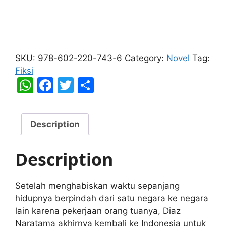
To
Your
SKU:
978-602-220-743-6
Category:
Novel
Tag:
Summit
Fiksi
quantity
W
F
T
S
h
a
w
h
at
c
itt
ar
Description
s
e
er
e
A
b
Description
p
o
p
o
Setelah menghabiskan waktu sepanjang
k
hidupnya berpindah dari satu negara ke negara
lain karena pekerjaan orang tuanya, Diaz
Naratama akhirnya kembali ke Indonesia untuk