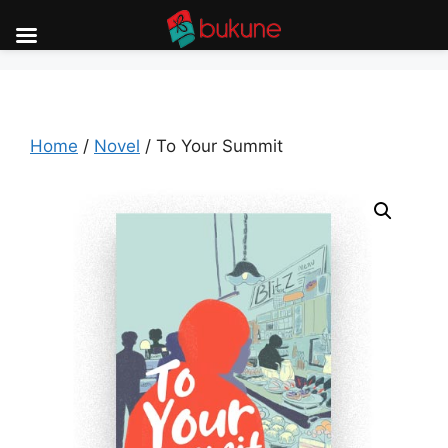
Skip
to
content
Home
/
Novel
/ To Your Summit