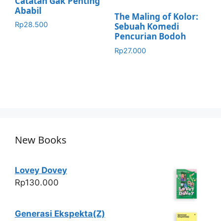
Catatan Gak Penting
Ababil
The Maling of Kolor:
Rp
28.500
Sebuah Komedi
Pencurian Bodoh
Rp
27.000
New Books
Lovey Dovey
Rp
130.000
Generasi Ekspekta(Z)