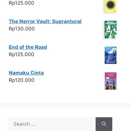
Rp
125.000
The Nerror Vault: Suprantural
Rp
130.000
End of the Road
Rp
125.000
Namaku Cinta
Rp
120.000
Search
for: