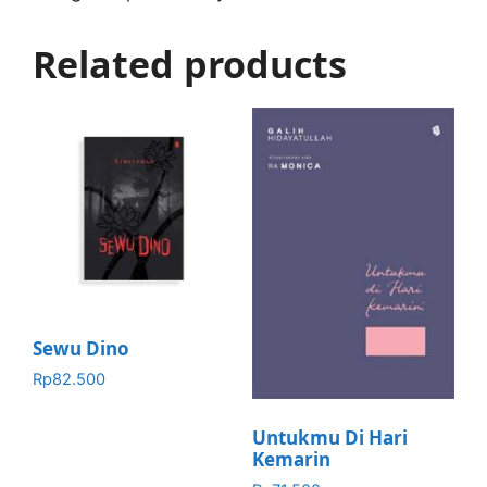
Related products
Sewu Dino
Rp
82.500
Untukmu Di Hari
Kemarin