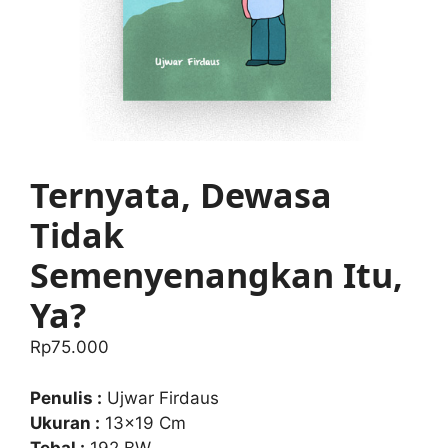
Ternyata, Dewasa
Tidak
Semenyenangkan Itu,
Ya?
Rp
75.000
Penulis :
Ujwar Firdaus
Ukuran :
13×19 Cm
Tebal :
192 BW