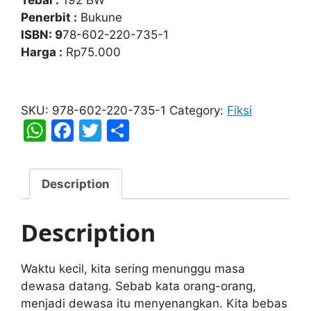
Penerbit :
Bukune
ISBN: 9
78-602-220-735-1
Harga :
Rp75.000
Ternyata,
Dewasa
SKU:
978-602-220-735-1
Category:
Fiksi
Tidak
W
F
T
S
Semenyenangkan
h
a
w
h
Itu,
at
c
itt
ar
Ya?
Description
quantity
s
e
er
e
A
b
Description
p
o
p
o
Waktu kecil, kita sering menunggu masa
k
dewasa datang. Sebab kata orang-orang,
menjadi dewasa itu menyenangkan. Kita bebas