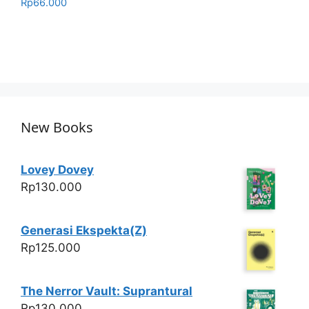
Rp
66.000
New Books
Lovey Dovey
Rp
130.000
Generasi Ekspekta(Z)
Rp
125.000
The Nerror Vault: Suprantural
Rp
130.000