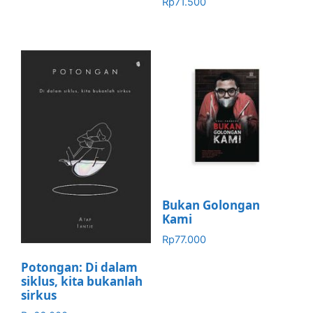
Rp
71.500
Bukan Golongan
Kami
Rp
77.000
Potongan: Di dalam
siklus, kita bukanlah
sirkus