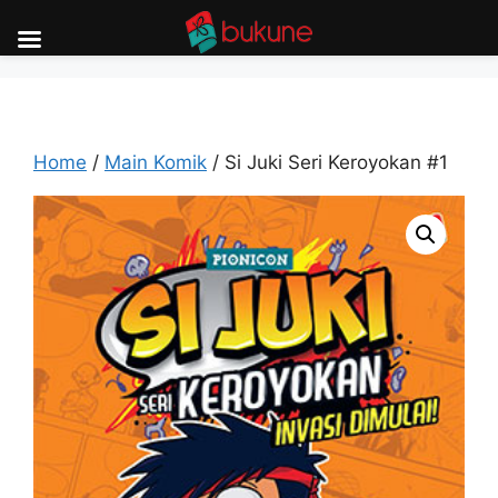
Skip
to
content
Home
/
Main Komik
/ Si Juki Seri Keroyokan #1