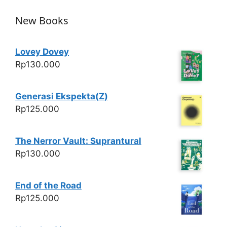
New Books
Lovey Dovey
Rp
130.000
Generasi Ekspekta(Z)
Rp
125.000
The Nerror Vault: Suprantural
Rp
130.000
End of the Road
Rp
125.000