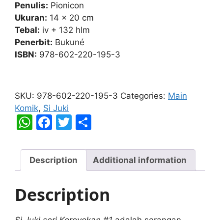
Penulis:
Pionicon
Ukuran:
14 x 20 cm
Tebal:
iv + 132 hlm
Penerbit:
Bukuné
ISBN:
978-602-220-195-3
Si
Juki
SKU:
978-602-220-195-3
Categories:
Main
Seri
Komik
,
Si Juki
Keroyokan
W
F
T
S
#1
h
a
w
h
quantity
at
c
itt
ar
Description
Additional information
s
e
er
e
A
b
Description
p
o
p
o
Si Juki seri Keroyokan #1
adalah serangan