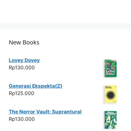
New Books
Lovey Dovey
Rp
130.000
Generasi Ekspekta(Z)
Rp
125.000
The Nerror Vault: Suprantural
Rp
130.000