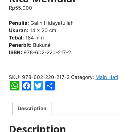
Rp
55.000
Penulis:
Galih Hidayatullah
Ukuran:
14 x 20 cm
Tebal:
184 hlm
Penerbit:
Bukuné
ISBN:
978-602-220-217-2
Seperti
Bianglala,
SKU:
978-602-220-217-2
Category:
Main Hati
pada
W
F
T
S
Sebuah
h
a
w
h
Akhir
at
c
itt
ar
Kita
Description
Memulai
s
e
er
e
quantity
A
b
Description