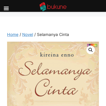
Skip
to
content
Home
/
Novel
/ Selamanya Cinta