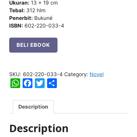
Ukuran:
13 x 19 cm
Tebal:
312 hlm
Penerbit:
Bukuné
ISBN:
602-220-033-4
BELI EBOOK
Selamanya
Cinta
SKU:
602-220-033-4
Category:
Novel
quantity
W
F
T
S
h
a
w
h
at
c
itt
ar
Description
s
e
er
e
A
b
Description
p
o