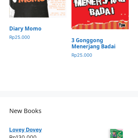
Diary Momo
Rp
25.000
3 Gonggong
Menerjang Badai
Rp
25.000
New Books
Lovey Dovey
Rp
130.000