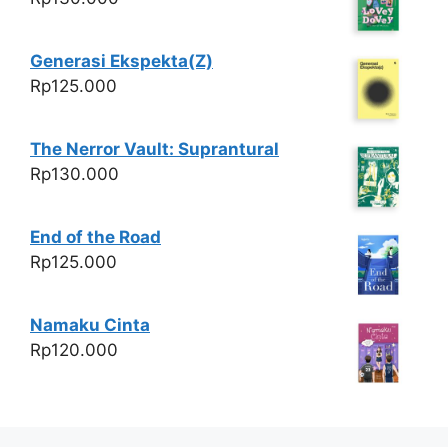
Generasi Ekspekta(Z)
Rp
125.000
The Nerror Vault: Suprantural
Rp
130.000
End of the Road
Rp
125.000
Namaku Cinta
Rp
120.000