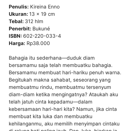
p
o
Penulis:
Kireina Enno
k
Ukuran:
13 x 19 cm
Tebal:
312 hlm
Penerbit:
Bukuné
ISBN:
602-220-033-4
Harga:
Rp38.000
Bahagia itu sederhana—duduk diam
bersamamu saja telah membuatku bahagia.
Bersamamu membuat hari-hariku penuh warna.
Begitukah makna sahabat, seseorang yang
membuatmu rindu, membuatmu tersenyum
diam-diam ketika mengingatnya? Ataukah aku
telah jatuh cinta kepadamu—dalam
kebersamaan hari-hari kita? Namun, jika cinta
membuat kita luka dan membuatku
kehilanganmu, aku memilih menyimpan cintaku