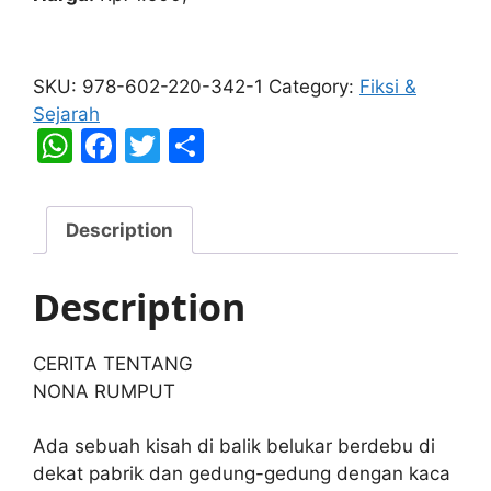
Sajak-
Sajak
SKU:
978-602-220-342-1
Category:
Fiksi &
Rumput
Sejarah
Liar
W
F
T
S
quantity
h
a
w
h
at
c
itt
ar
Description
s
e
er
e
A
b
Description
p
o
p
o
CERITA TENTANG
k
NONA RUMPUT
Ada sebuah kisah di balik belukar berdebu di
dekat pabrik dan gedung-gedung dengan kaca