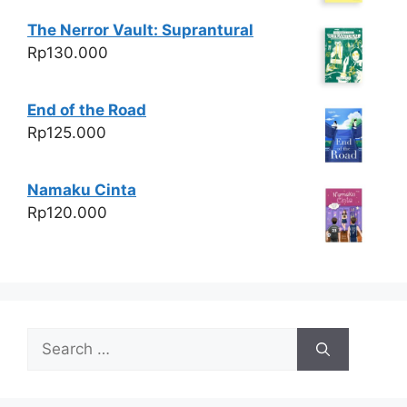
The Nerror Vault: Suprantural
Rp
130.000
End of the Road
Rp
125.000
Namaku Cinta
Rp
120.000
Search
for: