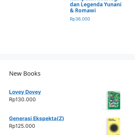
dan Legenda Yunani
& Romawi
Rp
36.000
New Books
Lovey Dovey
Rp
130.000
Generasi Ekspekta(Z)
Rp
125.000