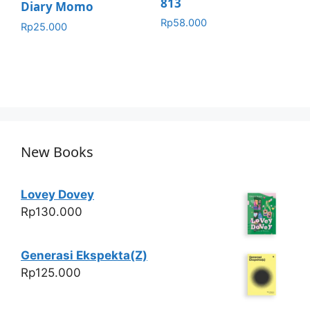
813
Diary Momo
Rp
58.000
Rp
25.000
New Books
Lovey Dovey
Rp
130.000
Generasi Ekspekta(Z)
Rp
125.000