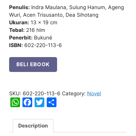
Penulis:
Indra Maulana, Sulung Hanum, Ageng
Wuri, Acen Trisusanto, Dea Sihotang
Ukuran:
13 x 19 cm
Tebal:
216 hlm
Penerbit:
Bukuné
ISBN:
602-220-113-6
BELI EBOOK
Penunggu
Puncak
SKU:
602-220-113-6
Category:
Novel
Ancala
W
F
T
S
quantity
h
a
w
h
at
c
itt
ar
Description
s
e
er
e