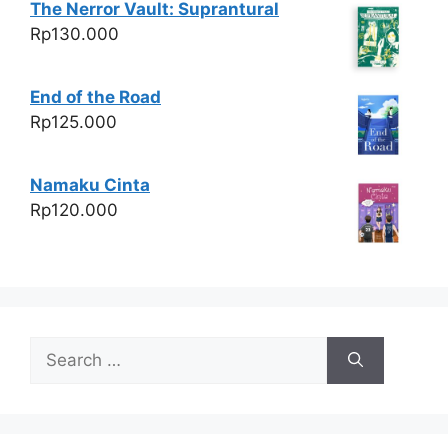
The Nerror Vault: Suprantural
Rp
130.000
End of the Road
Rp
125.000
Namaku Cinta
Rp
120.000
Search
for: