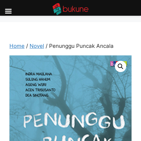
Skip
to
content
Home
/
Novel
/ Penunggu Puncak Ancala