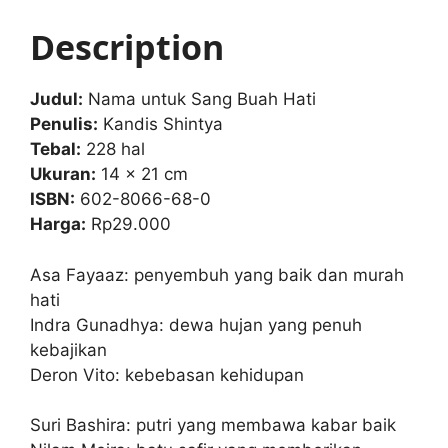
A
b
Description
p
o
p
o
Judul:
Nama untuk Sang Buah Hati
k
Penulis:
Kandis Shintya
Tebal:
228 hal
Ukuran:
14 x 21 cm
ISBN:
602-8066-68-0
Harga:
Rp29.000
Asa Fayaaz: penyembuh yang baik dan murah
hati
Indra Gunadhya: dewa hujan yang penuh
kebajikan
Deron Vito: kebebasan kehidupan
Suri Bashira: putri yang membawa kabar baik