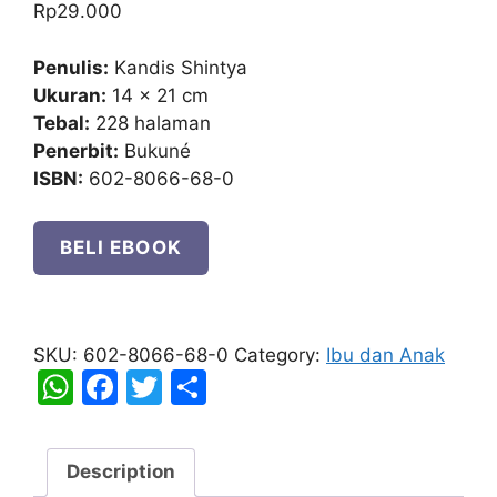
Rp
29.000
Penulis:
Kandis Shintya
Ukuran:
14 x 21 cm
Tebal:
228 halaman
Penerbit:
Bukuné
ISBN:
602-8066-68-0
BELI EBOOK
Nama
untuk
SKU:
602-8066-68-0
Category:
Ibu dan Anak
Sang
W
F
T
S
Buah
h
a
w
h
Hati
at
c
itt
ar
quantity
Description
s
e
er
e