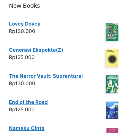
New Books
Lovey Dovey
Rp
130.000
Generasi Ekspekta(Z)
Rp
125.000
The Nerror Vault: Suprantural
Rp
130.000
End of the Road
Rp
125.000
Namaku Cinta