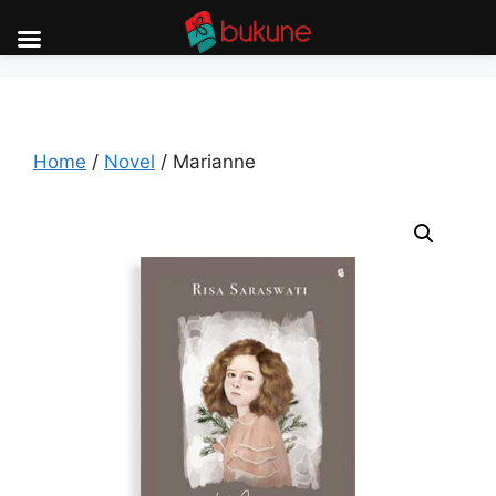
Skip
to
content
Home
/
Novel
/ Marianne