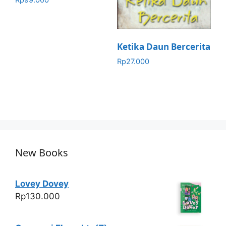
Rp
99.000
Ketika Daun Bercerita
Rp
27.000
New Books
Lovey Dovey
Rp
130.000