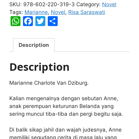
quantity
SKU:
978-602-220-319-3
Category:
Novel
Tags:
Marianne
,
Novel
,
Risa Saraswati
W
F
T
S
h
a
w
h
at
c
itt
ar
Description
s
e
er
e
A
b
Description
p
o
p
o
Marianne Charlote Van Dziburg.
k
Kalian mengenalnya dengan sebutan Anne,
anak perempuan keturunan Belanda yang
sering muncul tiba-tiba dan pergi begitu saja.
Di balik sikap jahil dan wajah judesnya, Anne
memiliki segudang cerita di masa lalu yang