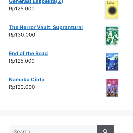
Generasi Ekspekta(Z)
Rp
125.000
The Nerror Vault: Suprantural
Rp
130.000
End of the Road
Rp
125.000
Namaku Cinta
Rp
120.000
Search