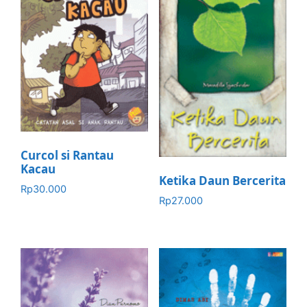
Curcol si Rantau
Kacau
Ketika Daun Bercerita
Rp
30.000
Rp
27.000