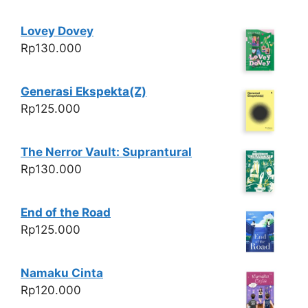
Lovey Dovey
Rp
130.000
Generasi Ekspekta(Z)
Rp
125.000
The Nerror Vault: Suprantural
Rp
130.000
End of the Road
Rp
125.000
Namaku Cinta
Rp
120.000