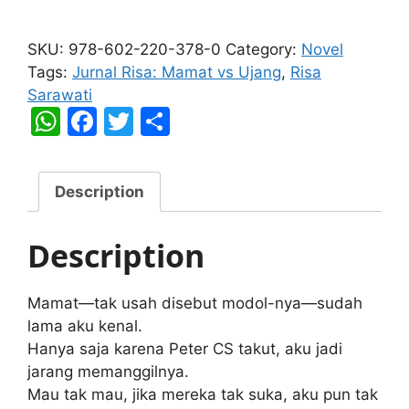
Jurnal
Risa:
SKU:
978-602-220-378-0
Category:
Novel
Mamat
Tags:
Jurnal Risa: Mamat vs Ujang
,
Risa
vs
Sarawati
Ujang
W
F
T
S
quantity
h
a
w
h
at
c
itt
ar
Description
s
e
er
e
A
b
Description
p
o
p
o
Mamat—tak usah disebut modol-nya—sudah
k
lama aku kenal.
Hanya saja karena Peter CS takut, aku jadi
jarang memanggilnya.
Mau tak mau, jika mereka tak suka, aku pun tak