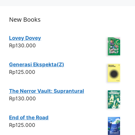
New Books
Lovey Dovey
Rp
130.000
Generasi Ekspekta(Z)
Rp
125.000
The Nerror Vault: Suprantural
Rp
130.000
End of the Road
Rp
125.000