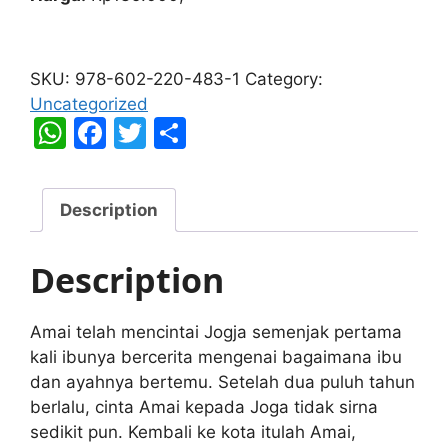
If
We
SKU:
978-602-220-483-1
Category:
Make
Uncategorized
It
W
F
T
S
through
h
a
w
h
December
at
c
itt
ar
quantity
Description
s
e
er
e
A
b
Description
p
o
p
o
Amai telah mencintai Jogja semenjak pertama
k
kali ibunya bercerita mengenai bagaimana ibu
dan ayahnya bertemu. Setelah dua puluh tahun
berlalu, cinta Amai kepada Joga tidak sirna
sedikit pun. Kembali ke kota itulah Amai,