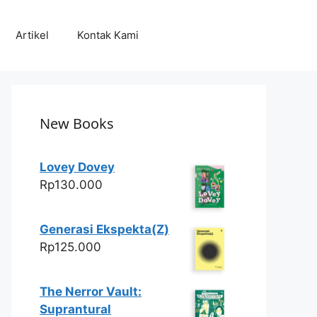
Artikel
Kontak Kami
New Books
Lovey Dovey
Rp
130.000
Generasi Ekspekta(Z)
Rp
125.000
The Nerror Vault:
Suprantural