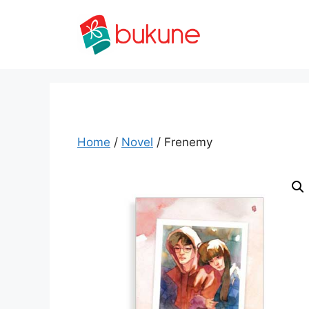
Skip
to
content
Home
/
Novel
/ Frenemy