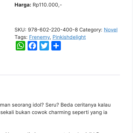
Harga:
Rp110.000,-
Frenemy
quantity
SKU:
978-602-220-400-8
Category:
Novel
Tags:
Frenemy
,
Pinkishdelight
W
F
T
S
h
a
w
h
at
c
itt
ar
s
e
er
e
A
b
p
o
p
o
an seorang idol? Seru? Beda ceritanya kalau
k
sekali bukan cowok charming seperti yang ia