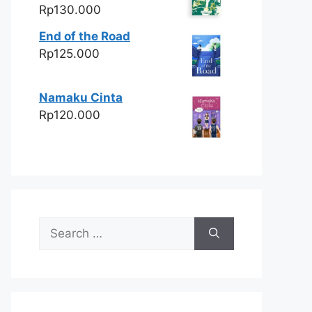
Rp
130.000
End of the Road
Rp
125.000
Namaku Cinta
Rp
120.000
Search
for: