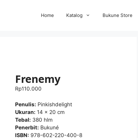
Home
Katalog
Bukune Store
Frenemy
Rp
110.000
Penulis:
Pinkishdelight
Ukuran:
14 x 20 cm
Tebal:
380 hlm
Penerbit:
Bukuné
ISBN:
978-602-220-400-8