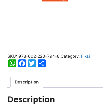
Fireflies
quantity
SKU:
978-602-220-794-8
Category:
Fiksi
W
F
T
S
h
a
w
h
at
c
itt
ar
Description
s
e
er
e
A
b
Description
p
o