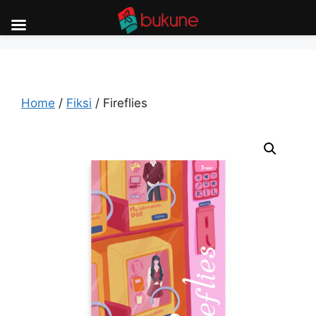
Skip
to
content
Home
/
Fiksi
/ Fireflies