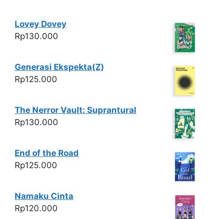
Lovey Dovey
Rp
130.000
Generasi Ekspekta(Z)
Rp
125.000
The Nerror Vault: Suprantural
Rp
130.000
End of the Road
Rp
125.000
Namaku Cinta
Rp
120.000