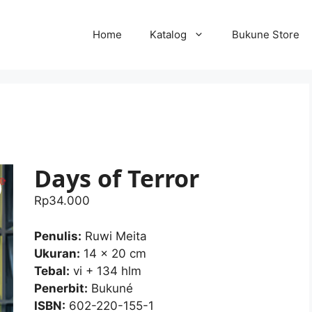
Home
Katalog
Bukune Store
Days of Terror
Rp
34.000
Penulis:
Ruwi Meita
Ukuran:
14 x 20 cm
Tebal:
vi + 134 hlm
Penerbit:
Bukuné
ISBN:
602-220-155-1