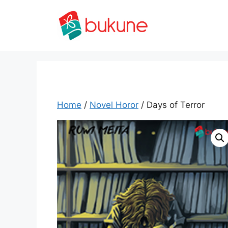
Skip
to
content
Home
/
Novel Horor
/ Days of Terror