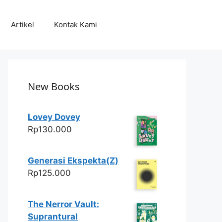
Artikel
Kontak Kami
New Books
Lovey Dovey
Rp
130.000
Generasi Ekspekta(Z)
Rp
125.000
The Nerror Vault:
Suprantural