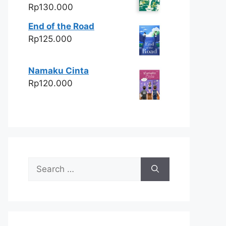
Rp
130.000
End of the Road
Rp
125.000
Namaku Cinta
Rp
120.000
Search
for: