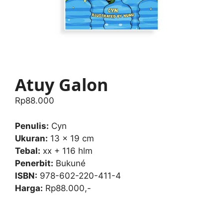
Atuy Galon
Rp
88.000
Penulis:
Cyn
Ukuran:
13 x 19 cm
Tebal:
xx + 116 hlm
Penerbit:
Bukuné
ISBN:
978-602-220-411-4
Harga:
Rp88.000,-
Atuy