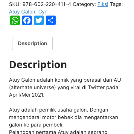
Galon
SKU:
978-602-220-411-4
Category:
Fiksi
Tags:
quantity
Atuy Galon
,
Cyn
W
F
T
S
h
a
w
h
at
c
itt
ar
Description
s
e
er
e
A
b
Description
p
o
p
o
Atuy Galon adalah komik yang berasal dari AU
k
(alternate universe) yang viral di Twitter pada
April/Mei 2021.
Atuy adalah pemilik usaha galon. Dengan
mengendarai motor bebek dia mengantarkan
galon ke para pembeli.
Pelanggan pertama Atuy adalah seorang