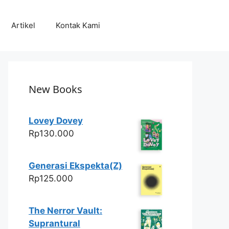
Artikel
Kontak Kami
New Books
Lovey Dovey
Rp
130.000
Generasi Ekspekta(Z)
Rp
125.000
The Nerror Vault:
Suprantural