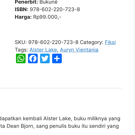
Penerbit:
Bukuné
ISBN:
978-602-220-723-8
Harga:
Rp99.000,-
Alster
Lake
SKU:
978-602-220-723-8
Category:
Fiksi
-
Tags:
Alster Lake
,
Auryn Vientania
New
W
F
T
S
Edition
h
a
w
h
quantity
at
c
itt
ar
s
e
er
e
A
b
p
o
p
o
dapatkan kembali Alster Lake, buku miliknya yang
k
ta Dean Bjorn, sang penulis buku itu sendiri yang