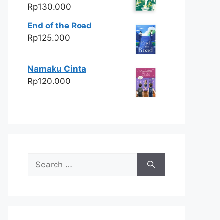
Rp
130.000
End of the Road
Rp
125.000
Namaku Cinta
Rp
120.000
Search
for: