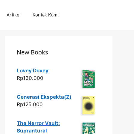
Artikel
Kontak Kami
New Books
Lovey Dovey
Rp
130.000
Generasi Ekspekta(Z)
Rp
125.000
The Nerror Vault:
Suprantural