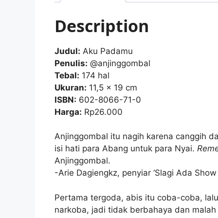
Description
Judul:
Aku Padamu
Penulis:
@anjinggombal
Tebal:
174 hal
Ukuran:
11,5 x 19 cm
ISBN:
602-8066-71-0
Harga:
Rp26.000
Anjinggombal itu nagih karena canggih d
isi hati para Abang untuk para Nyai.
Remem
Anjinggombal.
-Arie Dagiengkz, penyiar ‘Slagi Ada Show
Pertama tergoda, abis itu coba-coba, lalu
narkoba, jadi tidak berbahaya dan malah