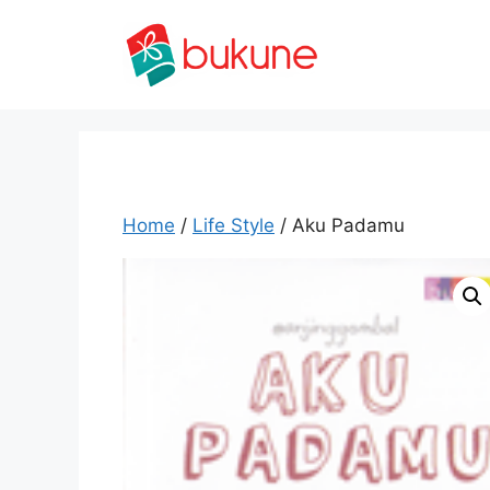
Skip
to
content
Home
/
Life Style
/ Aku Padamu