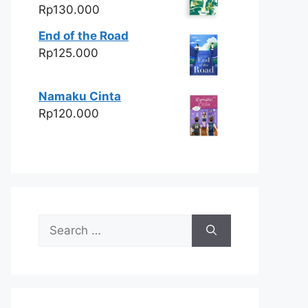
Rp
130.000
End of the Road
Rp
125.000
Namaku Cinta
Rp
120.000
Search
for: