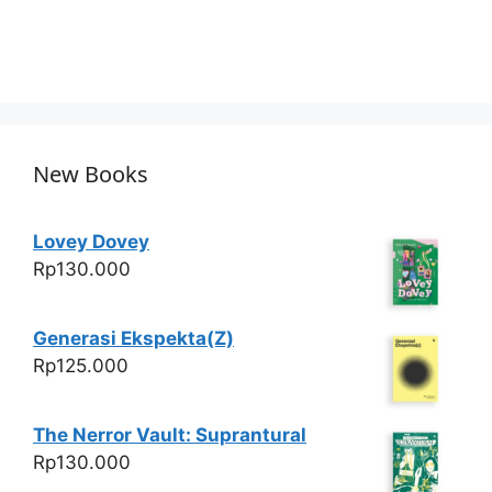
New Books
Lovey Dovey
Rp
130.000
Generasi Ekspekta(Z)
Rp
125.000
The Nerror Vault: Suprantural
Rp
130.000