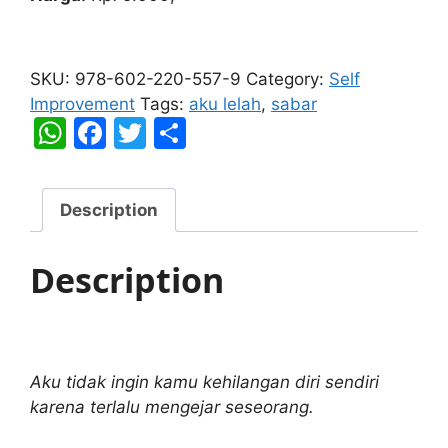
Aku
Lelah
SKU:
978-602-220-557-9
Category:
Self
Dipaksa
Improvement
Tags:
aku lelah
,
sabar
Sabar
W
F
T
S
quantity
h
a
w
h
at
c
itt
ar
Description
s
e
er
e
A
b
Description
p
o
p
o
k
Aku tidak ingin kamu kehilangan diri sendiri
karena terlalu mengejar seseorang.