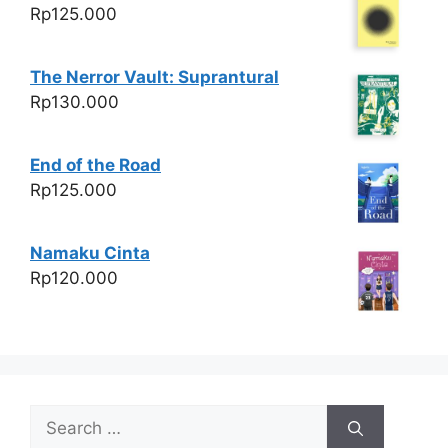
Rp
125.000
The Nerror Vault: Suprantural
Rp
130.000
End of the Road
Rp
125.000
Namaku Cinta
Rp
120.000
Search
for: