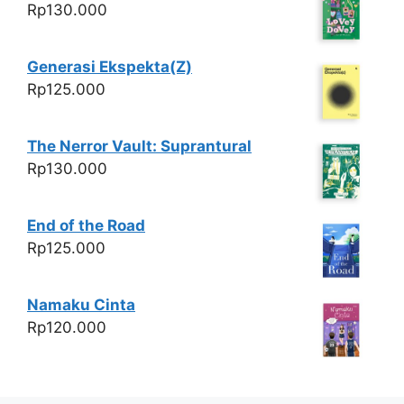
Rp
130.000
Generasi Ekspekta(Z)
Rp
125.000
The Nerror Vault: Suprantural
Rp
130.000
End of the Road
Rp
125.000
Namaku Cinta
Rp
120.000