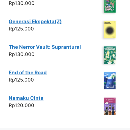
Rp
130.000
Generasi Ekspekta(Z)
Rp
125.000
The Nerror Vault: Suprantural
Rp
130.000
End of the Road
Rp
125.000
Namaku Cinta
Rp
120.000