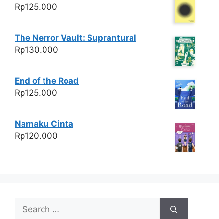
Rp
125.000
The Nerror Vault: Suprantural
Rp
130.000
End of the Road
Rp
125.000
Namaku Cinta
Rp
120.000
Search
for: