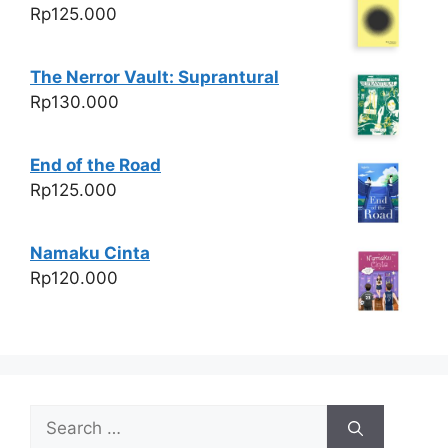
Rp
125.000
The Nerror Vault: Suprantural
Rp
130.000
End of the Road
Rp
125.000
Namaku Cinta
Rp
120.000
Search
for: