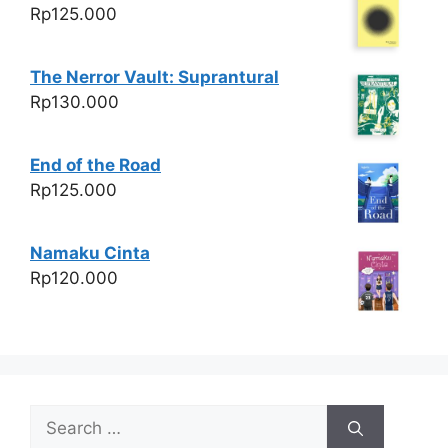
Rp
125.000
The Nerror Vault: Suprantural
Rp
130.000
End of the Road
Rp
125.000
Namaku Cinta
Rp
120.000
Search
for: