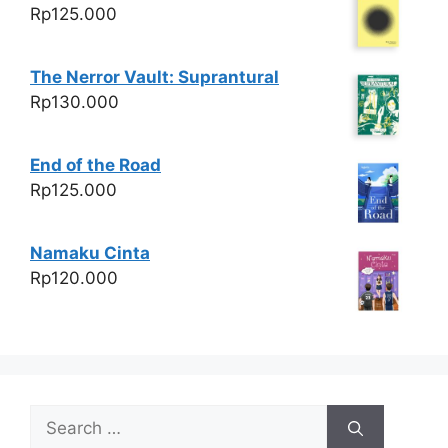
Rp
125.000
The Nerror Vault: Suprantural
Rp
130.000
End of the Road
Rp
125.000
Namaku Cinta
Rp
120.000
Search
for: