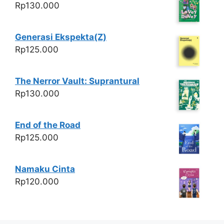
Rp
130.000
Generasi Ekspekta(Z)
Rp
125.000
The Nerror Vault: Suprantural
Rp
130.000
End of the Road
Rp
125.000
Namaku Cinta
Rp
120.000