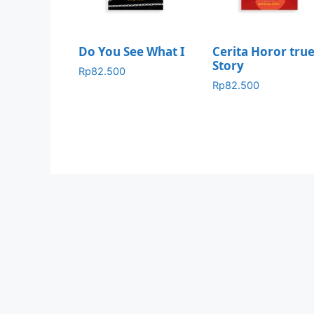
Do You See What I
Cerita Horor tru
Story
Rp
82.500
Rp
82.500