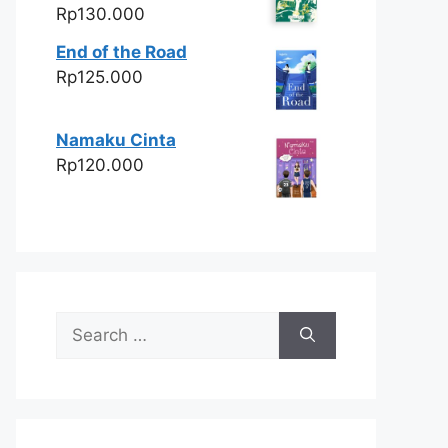
Rp
130.000
End of the Road
Rp
125.000
Namaku Cinta
Rp
120.000
Search
for: