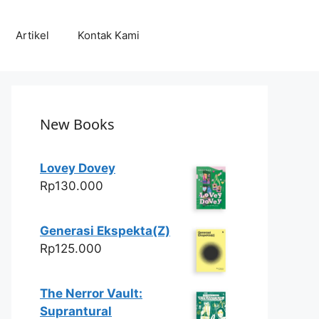
Artikel
Kontak Kami
New Books
Lovey Dovey
Rp
130.000
Generasi Ekspekta(Z)
Rp
125.000
The Nerror Vault:
Suprantural