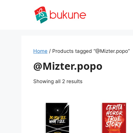
Skip
to
content
Home
/ Products tagged “@Mizter.popo”
@Mizter.popo
Sorted
Showing all 2 results
by
latest