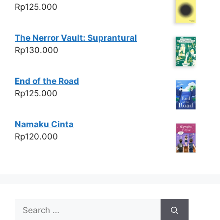
Rp
125.000
The Nerror Vault: Suprantural
Rp
130.000
End of the Road
Rp
125.000
Namaku Cinta
Rp
120.000
Search
for: