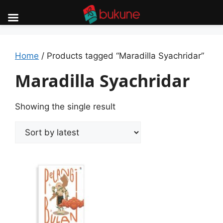
Skip
to
content
Home
/ Products tagged “Maradilla Syachridar”
Maradilla Syachridar
Showing the single result