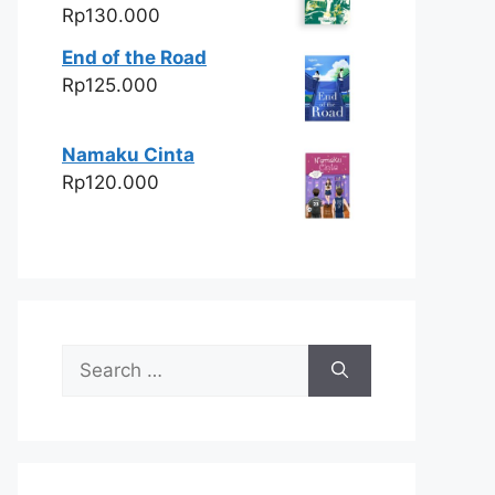
Rp
130.000
End of the Road
Rp
125.000
Namaku Cinta
Rp
120.000
Search
for: