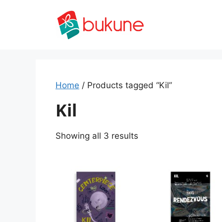
Skip
to
content
Home
/ Products tagged “Kil”
Kil
Sorted
Showing all 3 results
by
latest