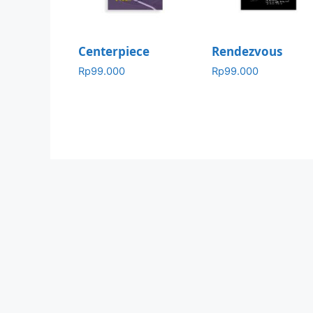
Centerpiece
Rendezvous
Rp
99.000
Rp
99.000