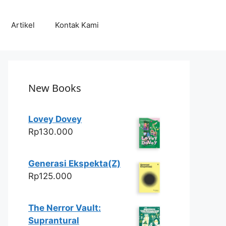
Artikel
Kontak Kami
New Books
Lovey Dovey
Rp
130.000
Generasi Ekspekta(Z)
Rp
125.000
The Nerror Vault:
Suprantural