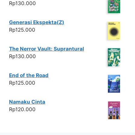
Rp
130.000
Generasi Ekspekta(Z)
Rp
125.000
The Nerror Vault: Suprantural
Rp
130.000
End of the Road
Rp
125.000
Namaku Cinta
Rp
120.000