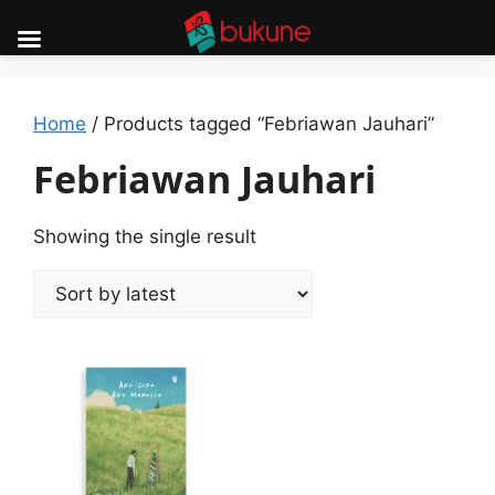
Skip
to
content
Home
/ Products tagged “Febriawan Jauhari”
Febriawan Jauhari
Showing the single result