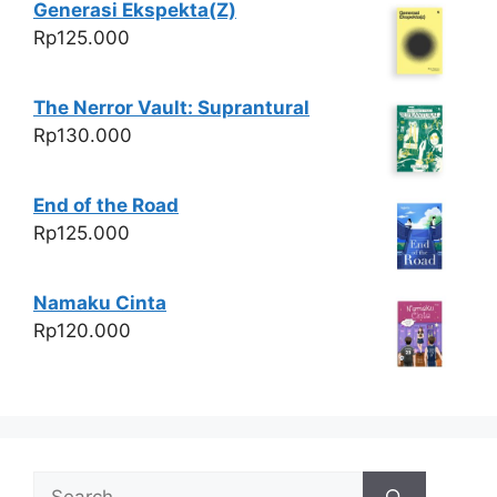
Generasi Ekspekta(Z)
Rp
125.000
The Nerror Vault: Suprantural
Rp
130.000
End of the Road
Rp
125.000
Namaku Cinta
Rp
120.000
Search