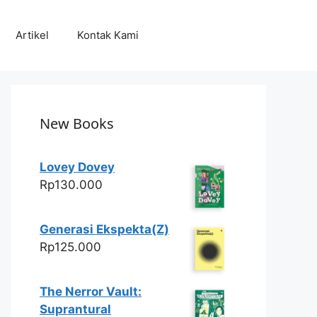
Artikel
Kontak Kami
New Books
Lovey Dovey
Rp
130.000
Generasi Ekspekta(Z)
Rp
125.000
The Nerror Vault:
Suprantural