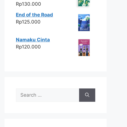
Rp
130.000
End of the Road
Rp
125.000
Namaku Cinta
Rp
120.000
Search
for: