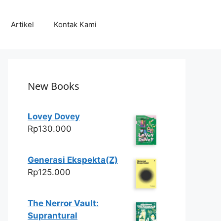
Artikel
Kontak Kami
New Books
Lovey Dovey
Rp
130.000
Generasi Ekspekta(Z)
Rp
125.000
The Nerror Vault:
Suprantural