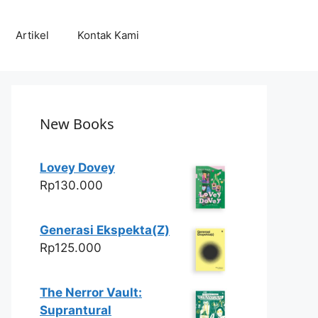
Artikel
Kontak Kami
New Books
Lovey Dovey
Rp
130.000
Generasi Ekspekta(Z)
Rp
125.000
The Nerror Vault:
Suprantural