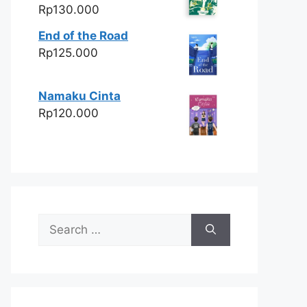
Rp
130.000
End of the Road
Rp
125.000
Namaku Cinta
Rp
120.000
Search
for: