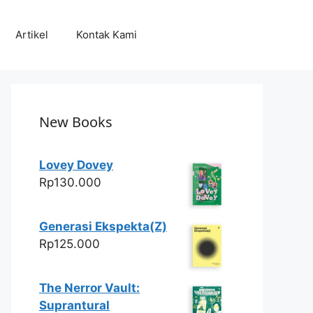
Artikel
Kontak Kami
New Books
Lovey Dovey
Rp
130.000
Generasi Ekspekta(Z)
Rp
125.000
The Nerror Vault:
Suprantural