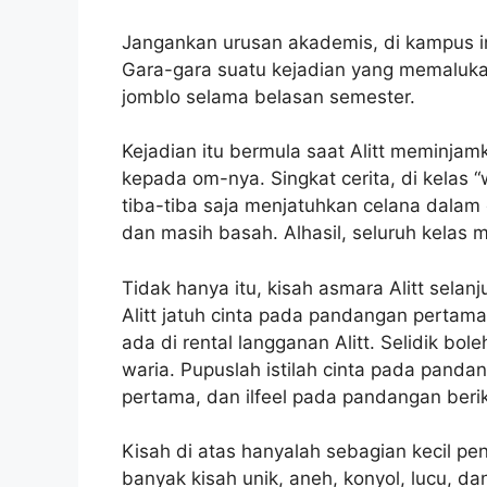
Jangankan urusan akademis, di kampus in
Gara-gara suatu kejadian yang memalukan 
jomblo selama belasan semester.
Kejadian itu bermula saat Alitt meminja
kepada om-nya. Singkat cerita, di kelas “
tiba-tiba saja menjatuhkan celana dala
dan masih basah. Alhasil, seluruh kelas
Tidak hanya itu, kisah asmara Alitt selan
Alitt jatuh cinta pada pandangan pertam
ada di rental langganan Alitt. Selidik bole
waria. Pupuslah istilah cinta pada pand
pertama, dan ilfeel pada pandangan beri
Kisah di atas hanyalah sebagian kecil pe
banyak kisah unik, aneh, konyol, lucu, d