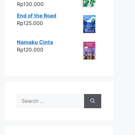
Rp
130.000
End of the Road
Rp
125.000
Namaku Cinta
Rp
120.000
Search
for: