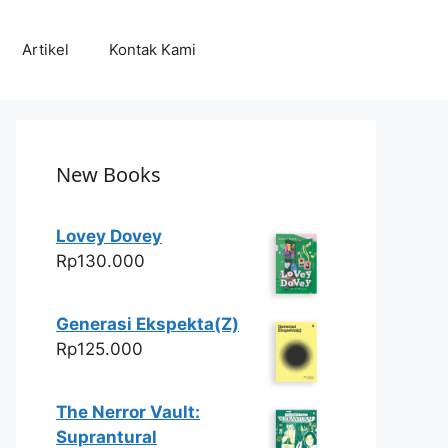
Artikel
Kontak Kami
New Books
Lovey Dovey
Rp
130.000
Generasi Ekspekta(Z)
Rp
125.000
The Nerror Vault:
Suprantural