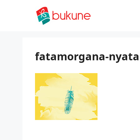
Skip
to
content
fatamorgana-nyata