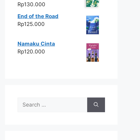
Rp
130.000
End of the Road
Rp
125.000
Namaku Cinta
Rp
120.000
Search
for: