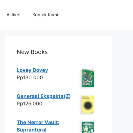
Artikel
Kontak Kami
New Books
Lovey Dovey
Rp
130.000
Generasi Ekspekta(Z)
Rp
125.000
The Nerror Vault:
Suprantural