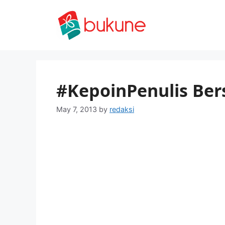
Skip
to
content
#KepoinPenulis Ber
May 7, 2013
by
redaksi