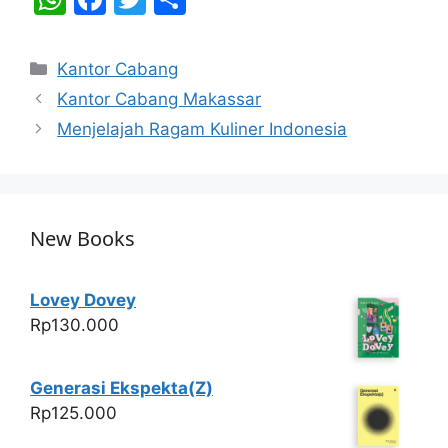
h
a
w
h
at
c
itt
ar
Categories
Kantor Cabang
s
e
er
e
Kantor Cabang Makassar
A
b
Menjelajah Ragam Kuliner Indonesia
p
o
p
o
k
New Books
Lovey Dovey
Rp
130.000
Generasi Ekspekta(Z)
Rp
125.000