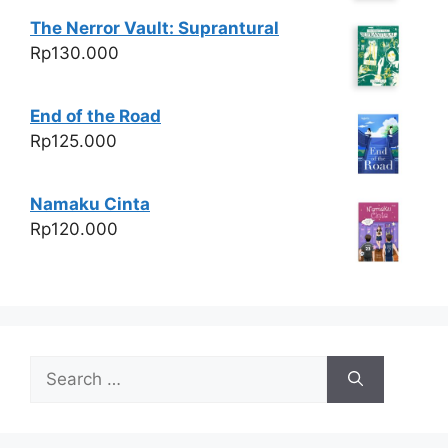
The Nerror Vault: Suprantural
Rp
130.000
End of the Road
Rp
125.000
Namaku Cinta
Rp
120.000
Search
for: