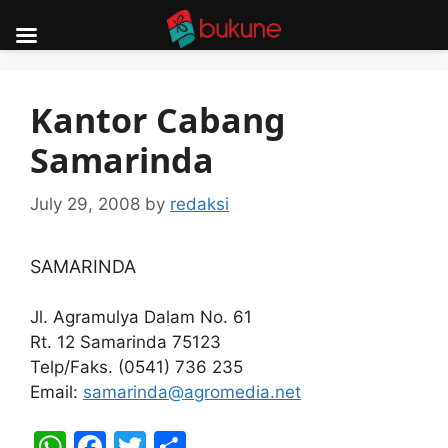
Skip
to
Kantor Cabang
content
Samarinda
July 29, 2008
by
redaksi
SAMARINDA
Jl. Agramulya Dalam No. 61
Rt. 12 Samarinda 75123
Telp/Faks. (0541) 736 235
Email:
samarinda@agromedia.net
W
F
T
S